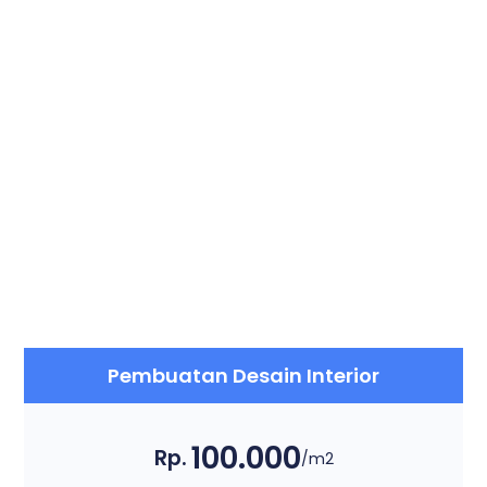
Pembuatan Desain Interior
100.000
Rp.
/m2