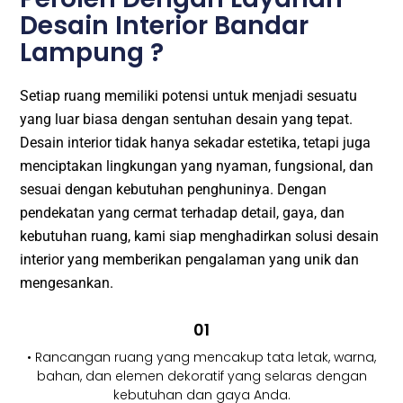
Desain Interior Bandar
Lampung ?
Setiap ruang memiliki potensi untuk menjadi sesuatu
yang luar biasa dengan sentuhan desain yang tepat.
Desain interior tidak hanya sekadar estetika, tetapi juga
menciptakan lingkungan yang nyaman, fungsional, dan
sesuai dengan kebutuhan penghuninya. Dengan
pendekatan yang cermat terhadap detail, gaya, dan
kebutuhan ruang, kami siap menghadirkan solusi desain
interior yang memberikan pengalaman yang unik dan
mengesankan.
01
• Rancangan ruang yang mencakup tata letak, warna,
bahan, dan elemen dekoratif yang selaras dengan
kebutuhan dan gaya Anda.