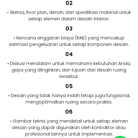
02
• Sketsa, floor plan, denah, dan spesifikasi material untuk
setiap elemen dalam desain interior.
03
• Rencana anggaran biaya (RAB) yang mencakup
estimasi pengeluaran untuk setiap komponen desain.
04
• Diskusi mendalam untuk memahami kebutuhan Anda,
gaya yang diinginkan, dan tujuan dari desain ruang
tersebut.
05
• Desain yang tidak hanya indah tetapi juga fungsional,
mengoptimalkan ruang secara praktis.
06
• Gambar teknis yang mendetail untuk setiap elemen
desain yang dapat digunakan oleh kontraktor atau
profesional lainnya untuk implementasi.