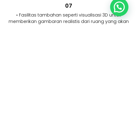
07
• Fasilitas tambahan seperti visualisasi 3D untuk
memberikan gambaran realistis dari ruang yang akan
dirancang, termasuk detail-detail kecil seperti
pencahayaan dan tekstur bahan.
Layanan Lainnya
Jasa Desain Site, Layout, Master Plan Jakarta Barat
┃
Jasa
Gambar IMB, PBG, SLF Jakarta Barat
┃
Jasa Animasi 3D
Jakarta Barat
┃
Jasa Hitung Struktur Jakarta Barat
┃
Jasa
Hitung RAB Jakarta Barat
┃
Jasa Gambar Perencanaan
Bestek Jakarta Barat
┃
Jasa Print 3D dan Pembuatan Maket
Studi Monochrome Jakarta Barat