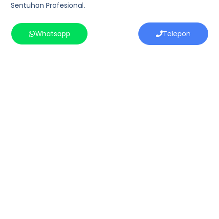
Sentuhan Profesional.
Whatsapp
Telepon