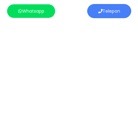
Whatsapp
Telepon