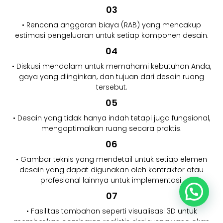
03
• Rencana anggaran biaya (RAB) yang mencakup
estimasi pengeluaran untuk setiap komponen desain.
04
• Diskusi mendalam untuk memahami kebutuhan Anda,
gaya yang diinginkan, dan tujuan dari desain ruang
tersebut.
05
• Desain yang tidak hanya indah tetapi juga fungsional,
mengoptimalkan ruang secara praktis.
06
• Gambar teknis yang mendetail untuk setiap elemen
desain yang dapat digunakan oleh kontraktor atau
profesional lainnya untuk implementasi.
07
• Fasilitas tambahan seperti visualisasi 3D untuk
memberikan gambaran realistis dari ruang yang akan