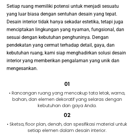
Setiap ruang memiliki potensi untuk menjadi sesuatu
yang luar biasa dengan sentuhan desain yang tepat.
Desain interior tidak hanya sekadar estetika, tetapi juga
menciptakan lingkungan yang nyaman, fungsional, dan
sesuai dengan kebutuhan penghuninya. Dengan
pendekatan yang cermat terhadap detail, gaya, dan
kebutuhan ruang, kami siap menghadirkan solusi desain
interior yang memberikan pengalaman yang unik dan
mengesankan.
01
• Rancangan ruang yang mencakup tata letak, warna,
bahan, dan elemen dekoratif yang selaras dengan
kebutuhan dan gaya Anda.
02
• Sketsa, floor plan, denah, dan spesifikasi material untuk
setiap elemen dalam desain interior.