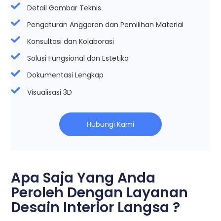
Detail Gambar Teknis
Pengaturan Anggaran dan Pemilihan Material
Konsultasi dan Kolaborasi
Solusi Fungsional dan Estetika
Dokumentasi Lengkap
Visualisasi 3D
Hubungi Kami
Apa Saja Yang Anda
Peroleh Dengan Layanan
Desain Interior Langsa ?