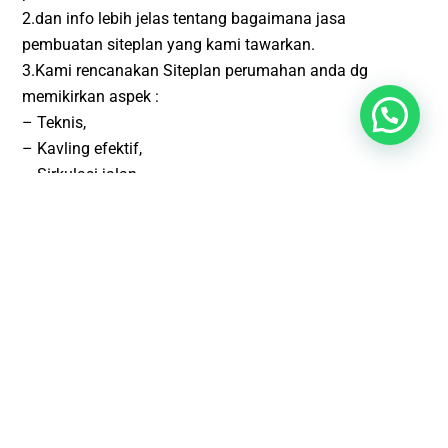
2.dan info lebih jelas tentang bagaimana jasa
pembuatan siteplan yang kami tawarkan.
3.Kami rencanakan Siteplan perumahan anda dg
memikirkan aspek :
– Teknis,
– Kavling efektif,
– Sirkulasi jalan,
– Saluran,
– Rencana cut and fill hingga
Layanan Lainnya
Jasa Desain Interior Gorontalo
┃
Jasa Gambar IMB, PBG, SLF
Gorontalo
┃
Jasa Animasi 3D Gorontalo
┃
Jasa Hitung
Struktur Gorontalo
┃
Jasa Hitung RAB Gorontalo
┃
Jasa