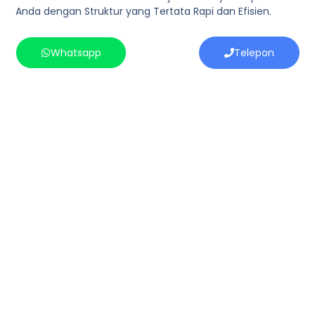
Anda dengan Struktur yang Tertata Rapi dan Efisien.
Whatsapp
Telepon