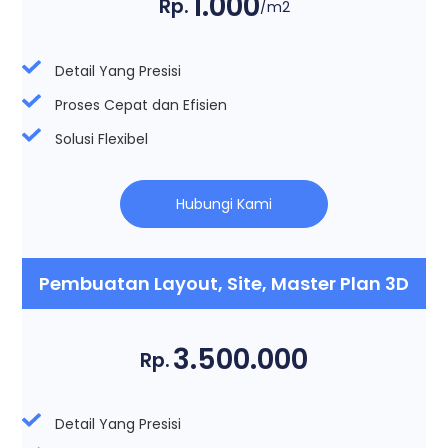
1.000
Rp.
/m2
Detail Yang Presisi
Proses Cepat dan Efisien
Solusi Flexibel
Hubungi Kami
Pembuatan Layout, Site, Master Plan 3D
3.500.000
Rp.
Detail Yang Presisi