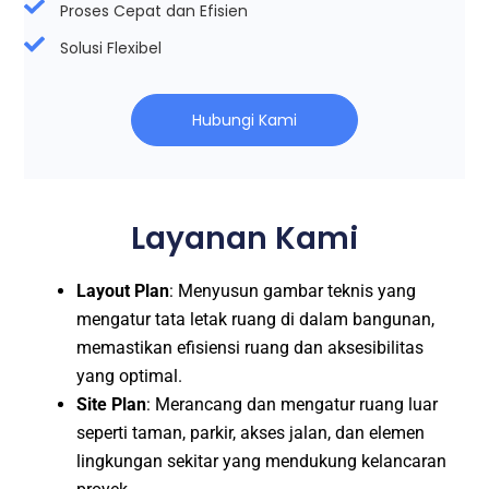
Proses Cepat dan Efisien
Solusi Flexibel
Hubungi Kami
Layanan Kami
Layout Plan
: Menyusun gambar teknis yang
mengatur tata letak ruang di dalam bangunan,
memastikan efisiensi ruang dan aksesibilitas
yang optimal.
Site Plan
: Merancang dan mengatur ruang luar
seperti taman, parkir, akses jalan, dan elemen
lingkungan sekitar yang mendukung kelancaran