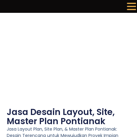
Lewati
ke
konten
Jasa Desain Layout, Site,
Master Plan Pontianak
Jasa Layout Plan, Site Plan, & Master Plan Pontianak:
Desain Terencana untuk Mewujudkan Proyek Impian