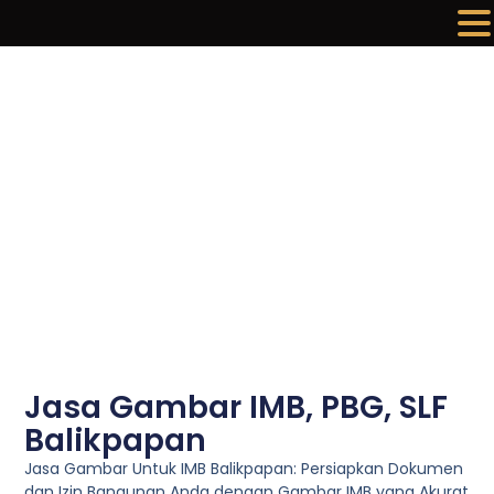
Lewati
ke
konten
Jasa Gambar IMB, PBG, SLF
Balikpapan
Jasa Gambar Untuk IMB Balikpapan: Persiapkan Dokumen
dan Izin Bangunan Anda dengan Gambar IMB yang Akurat