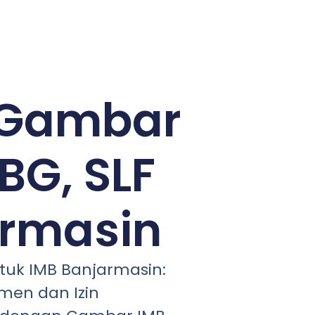
 Gambar
BG, SLF
rmasin
uk IMB Banjarmasin:
men dan Izin