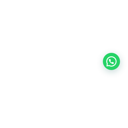
G, dan SLF ?
yatakan bahwa pembangunan suatu bangunan dapat
gkungan setempat.
kan untuk mengajukan perubahan atau renovasi pada
in, atau fungsi bangunan.