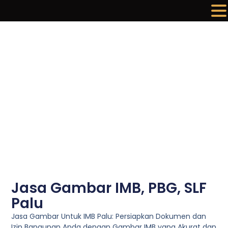
Lewati
ke
konten
Jasa Gambar IMB, PBG, SLF
Palu
Jasa Gambar Untuk IMB Palu: Persiapkan Dokumen dan
Izin Bangunan Anda dengan Gambar IMB yang Akurat dan