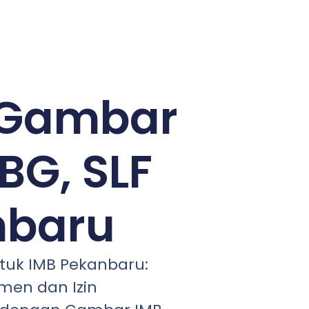
 Gambar
BG, SLF
nbaru
uk IMB Pekanbaru:
men dan Izin