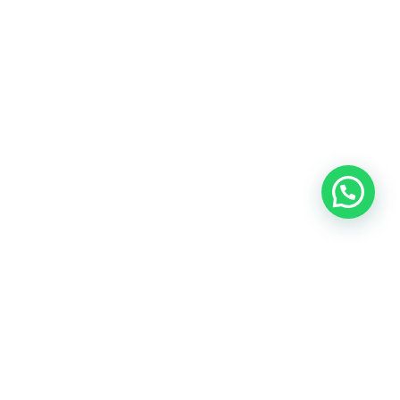
G, dan SLF ?
yatakan bahwa pembangunan suatu bangunan dapat
gkungan setempat.
kan untuk mengajukan perubahan atau renovasi pada
in, atau fungsi bangunan.