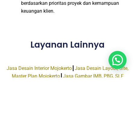
berdasarkan prioritas proyek dan kemampuan
keuangan klien.
Layanan Lainnya
Jasa Desain Interior Mojokerto
┃
Jasa Desain Layout, Site,
Master Plan Mojokerto
┃
Jasa Gambar IMB, PBG, SLF
Mojokerto
┃
Jasa Animasi 3D Mojokerto
┃
Jasa Hitung
Struktur Mojokerto
┃
Jasa Gambar Perencanaan Bestek
Mojokerto
┃
Jasa Print 3D dan Pembuatan Maket Studi
Monochrome Mojokerto
Informasi Lebih Lengkap