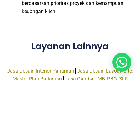
berdasarkan prioritas proyek dan kemampuan
keuangan klien.
Layanan Lainnya
Jasa Desain Interior Pariaman
┃
Jasa Desain Layout, Site,
Master Plan Pariaman
┃
Jasa Gambar IMB, PBG, SLF
Pariaman
┃
Jasa Animasi 3D Pariaman
┃
Jasa Hitung
Struktur Pariaman
┃
Jasa Gambar Perencanaan Bestek
Pariaman
┃
Jasa Print 3D dan Pembuatan Maket Studi
Monochrome Pariaman
Informasi Lebih Lengkap