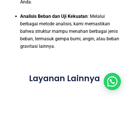
Anda.
Analisis Beban dan Uji Kekuatan
: Melalui
berbagai metode analisis, kami memastikan
bahwa struktur mampu menahan berbagai jenis
beban, termasuk gempa bumi, angin, atau beban
gravitasi lainnya.
Layanan Lainnya
Jasa Desain Interior Kotamobagu
┃
Jasa Desain Layout, Site,
Master Plan Kotamobagu
┃
Jasa Gambar IMB, PBG, SLF
Kotamobagu
┃
Jasa Animasi 3D Kotamobagu
┃
Jasa Hitung
RAB Kotamobagu
┃
Jasa Gambar Perencanaan Bestek