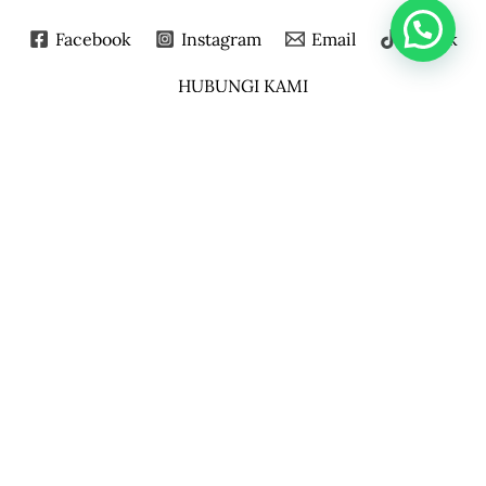
Facebook
Instagram
Email
Tiktok
HUBUNGI KAMI
▼
LOKASI
Perum Taman Gunung Anyar Blok E/57 Surabaya
60294
KONTAK
0821-3255-4796 (Chat & Telp)
Senin - Sabtu : 08.00 - 17.00
EMAIL
4elemendesain@gmail.com