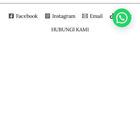
Facebook
Instagram
Email
Tiktok
HUBUNGI KAMI
▼
LOKASI
Perum Taman Gunung Anyar Blok E/57 Surabaya
60294
KONTAK
0821-3255-4796 (Chat & Telp)
Senin - Sabtu : 08.00 - 17.00
EMAIL