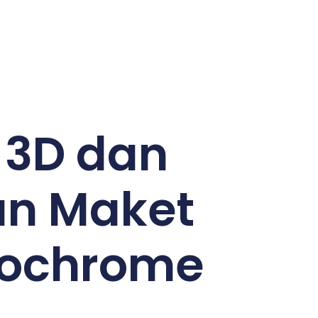
t 3D dan
n Maket
nochrome