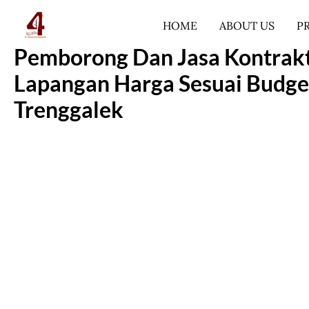
Lewati
HOME
ABOUT US
P
ke
konten
Pemborong Dan Jasa Kontrakt
Lapangan Harga Sesuai Budge
Trenggalek