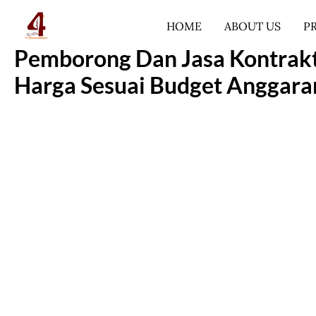
Lewati
HOME
ABOUT US
P
ke
konten
Pemborong Dan Jasa Kontrakt
Harga Sesuai Budget Anggaran