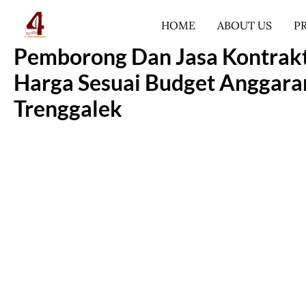
Lewati
HOME
ABOUT US
P
ke
konten
Pemborong Dan Jasa Kontrakt
Harga Sesuai Budget Anggara
Trenggalek