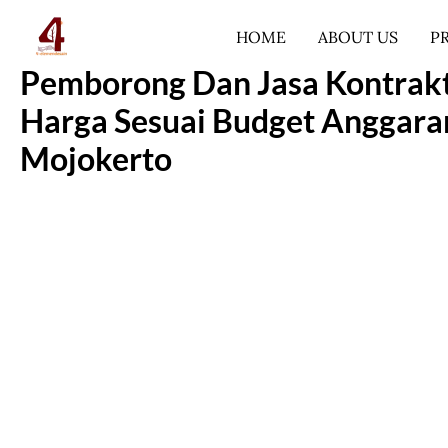
Lewati
HOME
ABOUT US
P
ke
konten
Pemborong Dan Jasa Kontrakt
Harga Sesuai Budget Anggara
Mojokerto