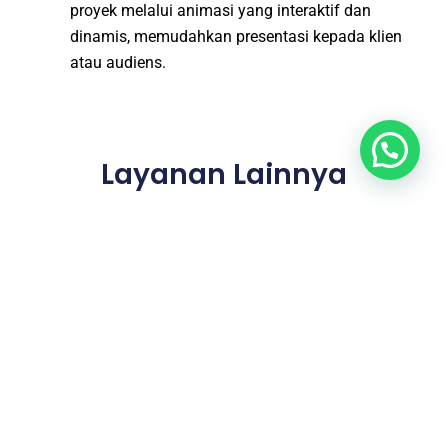
proyek melalui animasi yang interaktif dan
dinamis, memudahkan presentasi kepada klien
atau audiens.
Layanan Lainnya
Jasa Desain Interior Yogyakarta
┃
Jasa Desain Layout, Site,
Master Plan Yogyakarta
┃
Jasa Gambar IMB, PBG, SLF
Yogyakarta
┃
Jasa Hitung Struktur Yogyakarta
┃
Jasa Hitung
RAB Yogyakarta
┃
Jasa Gambar Perencanaan Bestek
Yogyakarta
┃
Jasa Print 3D dan Pembuatan Maket Studi
Monochrome Yogyakarta
Informasi Lebih Lengkap