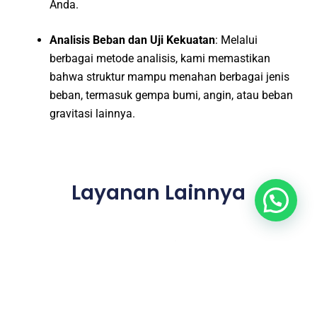
Anda.
Analisis Beban dan Uji Kekuatan
: Melalui
berbagai metode analisis, kami memastikan
bahwa struktur mampu menahan berbagai jenis
beban, termasuk gempa bumi, angin, atau beban
gravitasi lainnya.
Layanan Lainnya
Jasa Desain Interior Yogyakarta
┃
Jasa Desain Layout, Site,
Master Plan Yogyakarta
┃
Jasa Gambar IMB, PBG, SLF
Yogyakarta
┃
Jasa Hitung Struktur Yogyakarta
┃
Jasa Hitung
RAB Yogyakarta
┃
Jasa Gambar Perencanaan Bestek