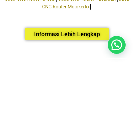
CNC Router Mojokerto
┃
Informasi Lebih Lengkap
Facebook
Instagram
Email
Tiktok
HUBUNGI KAMI
▼
LOKASI
Perum Taman Gunung Anyar Blok E/57 Surabaya