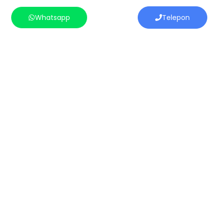
Whatsapp
Telepon