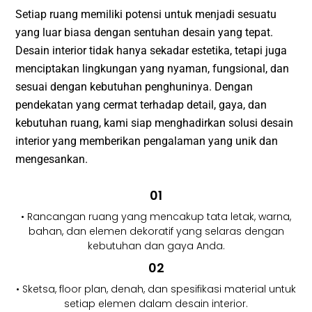
Setiap ruang memiliki potensi untuk menjadi sesuatu
yang luar biasa dengan sentuhan desain yang tepat.
Desain interior tidak hanya sekadar estetika, tetapi juga
menciptakan lingkungan yang nyaman, fungsional, dan
sesuai dengan kebutuhan penghuninya. Dengan
pendekatan yang cermat terhadap detail, gaya, dan
kebutuhan ruang, kami siap menghadirkan solusi desain
interior yang memberikan pengalaman yang unik dan
mengesankan.
01
• Rancangan ruang yang mencakup tata letak, warna,
bahan, dan elemen dekoratif yang selaras dengan
kebutuhan dan gaya Anda.
02
• Sketsa, floor plan, denah, dan spesifikasi material untuk
setiap elemen dalam desain interior.