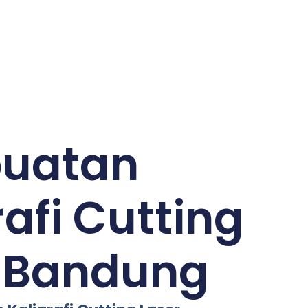
uatan
rafi Cutting
r Bandung