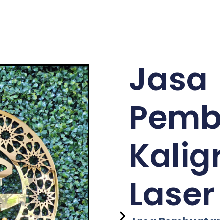
Jasa
Pemb
Kalig
Lase