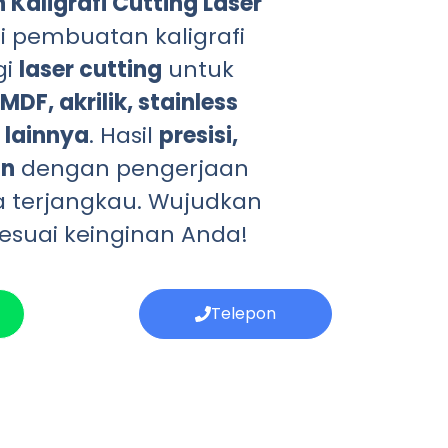
Kaligrafi Cutting Laser
i pembuatan kaligrafi
gi
laser cutting
untuk
MDF, akrilik, stainless
 lainnya
. Hasil
presisi,
an
dengan pengerjaan
a terjangkau. Wujudkan
esuai keinginan Anda!
Telepon