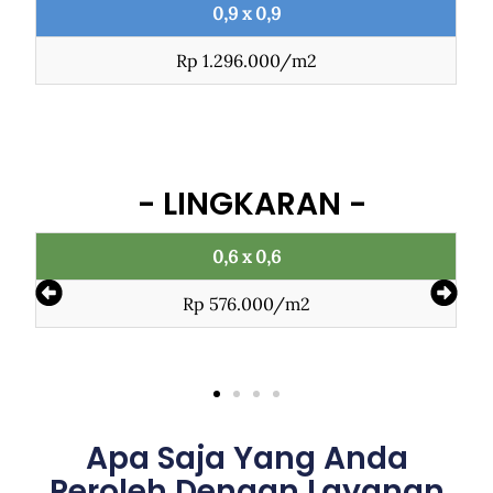
0,9 x 0,9
Rp 1.296.000/m2
- LINGKARAN -
0,6 x 0,6
0,7
p 576.000/m2
Rp 78
Apa Saja Yang Anda
Peroleh Dengan Layanan