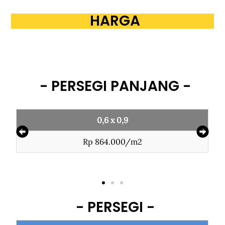
HARGA
- PERSEGI PANJANG -
6 x 0,9
0,5 x 0,
4.000/m2
Rp 600.00
- PERSEGI -