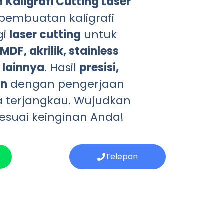
Kaligrafi Cutting Laser
 pembuatan kaligrafi
gi
laser cutting
untuk
MDF, akrilik, stainless
 lainnya
. Hasil
presisi,
an
dengan pengerjaan
a terjangkau. Wujudkan
esuai keinginan Anda!
Telepon