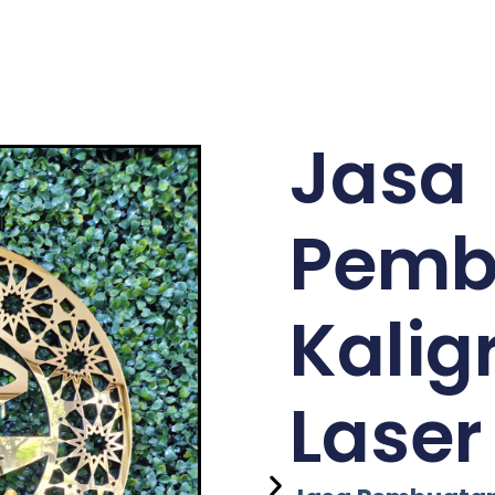
Jasa
Pemb
Kalig
Laser