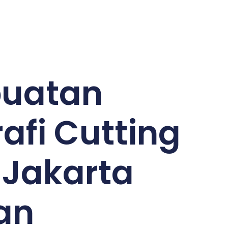
uatan
rafi Cutting
 Jakarta
an