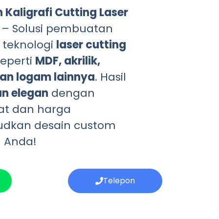
Kaligrafi Cutting Laser
– Solusi pembuatan
 teknologi
laser cutting
seperti
MDF, akrilik,
 dan logam lainnya
. Hasil
dan elegan
dengan
at dan harga
judkan desain custom
n Anda!
Telepon