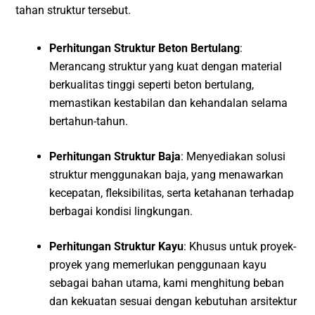
tahan struktur tersebut.
Perhitungan Struktur Beton Bertulang
:
Merancang struktur yang kuat dengan material
berkualitas tinggi seperti beton bertulang,
memastikan kestabilan dan kehandalan selama
bertahun-tahun.
Perhitungan Struktur Baja
: Menyediakan solusi
struktur menggunakan baja, yang menawarkan
kecepatan, fleksibilitas, serta ketahanan terhadap
berbagai kondisi lingkungan.
Perhitungan Struktur Kayu
: Khusus untuk proyek-
proyek yang memerlukan penggunaan kayu
sebagai bahan utama, kami menghitung beban
dan kekuatan sesuai dengan kebutuhan arsitektur